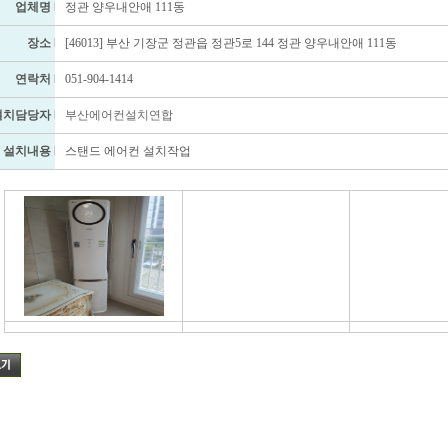
업체명
정관 양우내안애 111동
장소
[46013] 부산 기장군 정관읍 정관5로 144 정관 양우내안애 111동
연락처
051-904-1414
설치담당자
부산에어컨설치연합
설치내용
스탠드 에어컨 설치작업