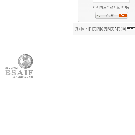
아시아드푸르지오 103동
첫 페이지
[1]
[2]
[3]
[4]
[5]
[6]
[7]
8
[9]
[10]