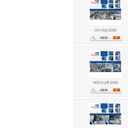
연지 유림 103동
해운대 상록 103동