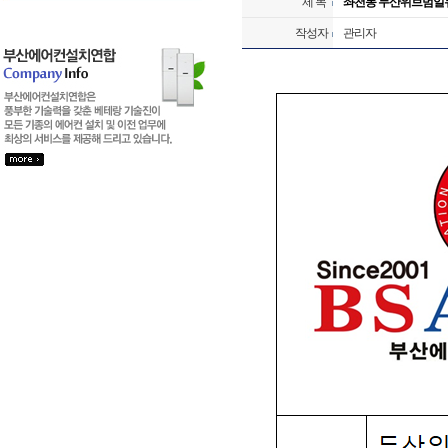
제 목
좌천동 두산위브범일
작성자
관리자