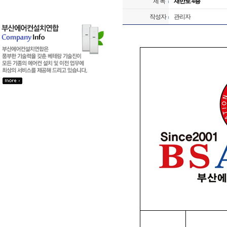
제 목
재반로 4층
작성자
관리자