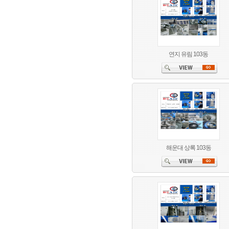
연지 유림 103동
해운대 상록 103동