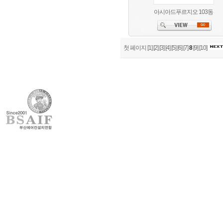
아시아드푸르지오 103동
첫 페이지
[1]
[2]
[3]
[4]
[5]
[6]
[7]
8
[9]
[10]