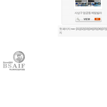
사상구 엄궁동 예림빌라
첫 페이지
[31]
[32]
[33]
[34]
[35]
[36]
[37]
[
지