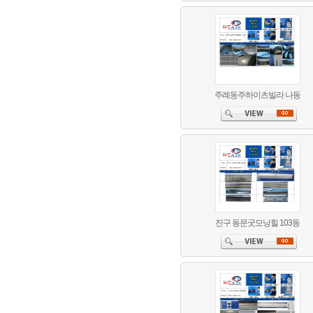
주례동주하이츠빌라 나동
진구 동문굿모닝힐 103동