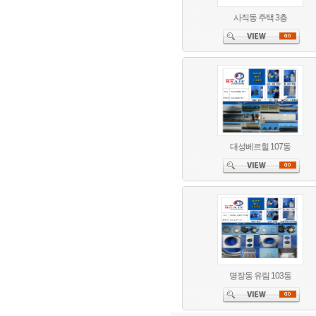
사직동 주택 3층
대성베르힐 107동
명장동 유림 103동