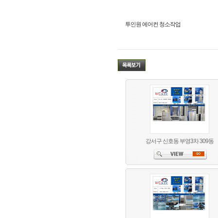
투인원 에어컨 청소작업
강서구 신호동 부영3차 309동