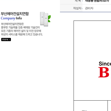
제 목
재송동 센텀파크2차
작성자
관리자