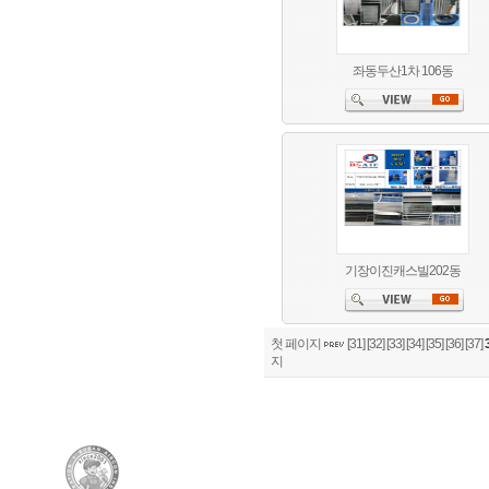
좌동두산1차 106동
기장이진캐스빌202동
첫 페이지
[31]
[32]
[33]
[34]
[35]
[36]
[37]
지