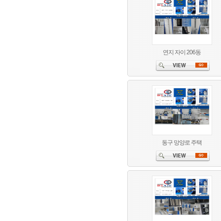
연지 자이 206동
동구 망양로 주택