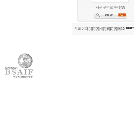
서구 구덕로 주택2층
첫 페이지
[1]
[2]
[3]
[4]
[5]
[6]
[7]
[8]
[9]
10