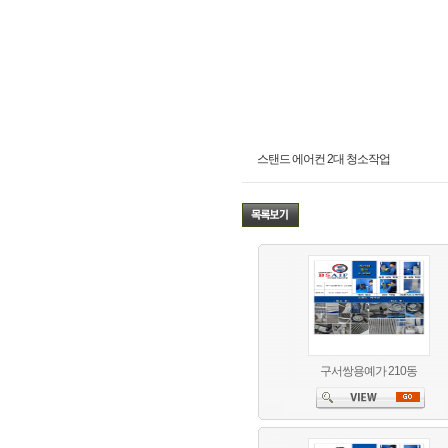
스탠드 에어컨 2대 청소작업
구서쌍용예가 210동