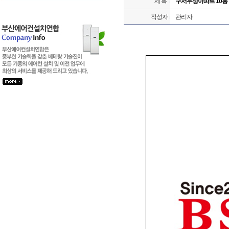
제 목
구서우성아파트 10동
작성자
관리자