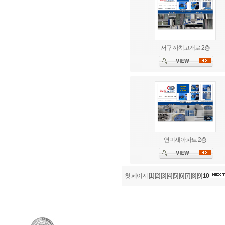
서구 까치고개로 2층
연미새아파트 2층
첫 페이지
[1]
[2]
[3]
[4]
[5]
[6]
[7]
[8]
[9]
10