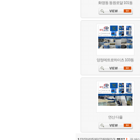
화명동 동원로얄 101동
양정메트로하이츠 103동
연산 다올
1
[2]
[3]
[4]
[5]
[6]
[7]
[8]
[9]
[10]
끝 페