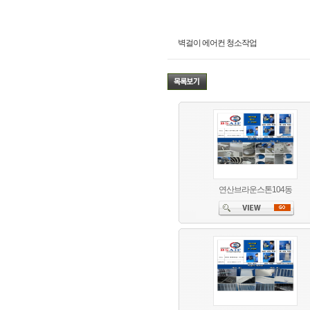
벽걸이 에어컨 청소작업
연산브라운스톤104동