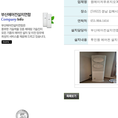
업체명
원메이저푸르지오3
장소
[51022] 경남 김
연락처
051-904-1414
설치담당자
부산에어컨설치연
설치내용
투인원 에어컨 설