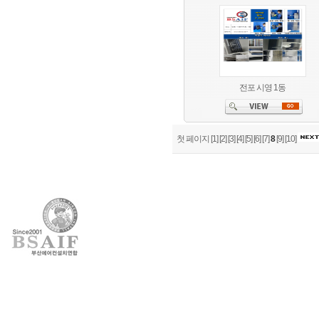
전포 시영 1동
첫 페이지
[1]
[2]
[3]
[4]
[5]
[6]
[7]
8
[9]
[10]