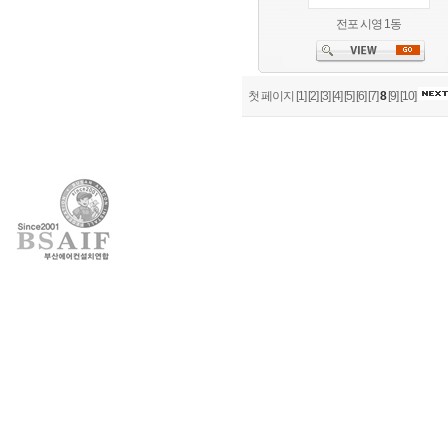
전포 시영 1동
첫 페이지
[1]
[2]
[3]
[4]
[5]
[6]
[7]
8
[9]
[10]