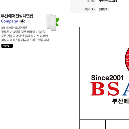
제 목
윗반송로 3층
작성자
관리자