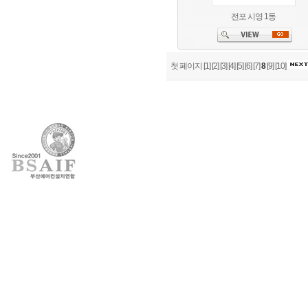
전포 시영 1동
첫 페이지
[1]
[2]
[3]
[4]
[5]
[6]
[7]
8
[9]
[10]