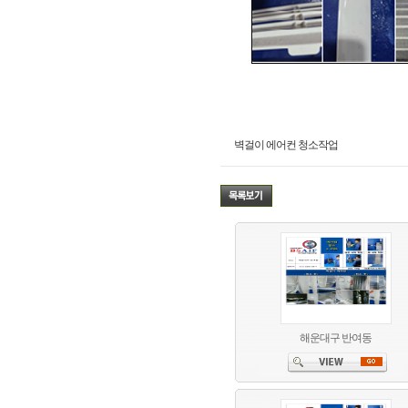
벽걸이 에어컨 청소작업
해운대구 반여동