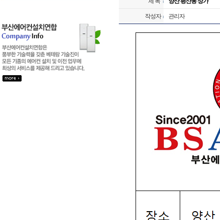
제 목
양산 평산동 상가
작성자
관리자