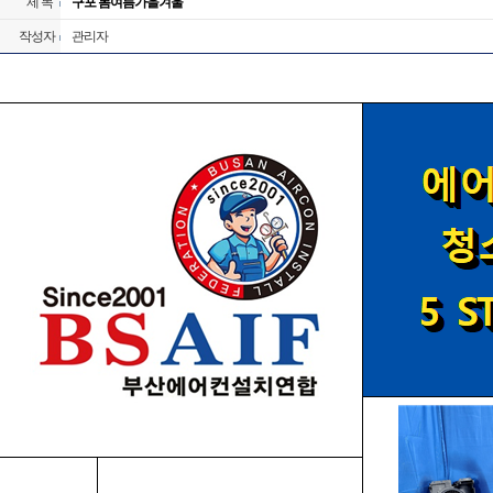
제 목
구포 봄여름가을겨울
작성자
관리자