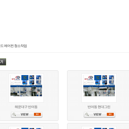
드 에어컨 청소작업
해운대구 반여동
반여동 현대그린