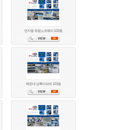
연지동 유림노르웨이 103동
해운대 상록아파트 103동