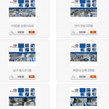
거제3동 성원아파트
연지 유림 103동
남구 용소로 1층
해운대 상록 103동