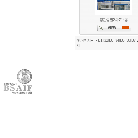
정관동일2차 214동
첫 페이지
[31]
[32]
[33]
[34]
[35]
[36]
[37]
지