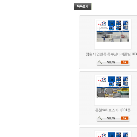
창원시 안민동 동부산아이존빌 10
온천sk허브스카이101동