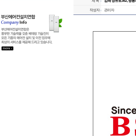
제 목
김해 장유로362, 쌍용
작성자
관리자