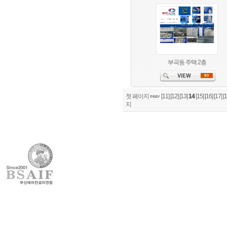
부곡동 주택 2층
첫 페이지
[11]
[12]
[13]
14
[15]
[16]
[17]
[1
지