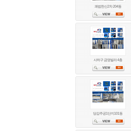
괘법한신2차 204동
사하구 금영빌라 4층
당감주공1단지101동