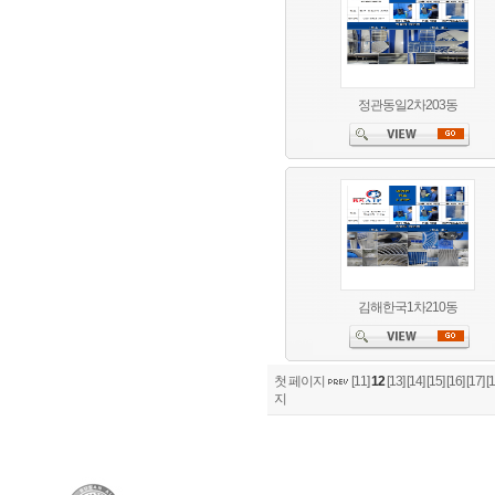
정관동일2차203동
김해한국1차210동
첫 페이지
[11]
12
[13]
[14]
[15]
[16]
[17]
[1
지