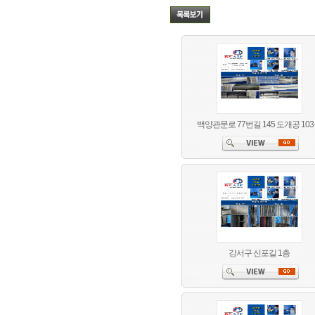
백양관문로 77번길 145 도개공 10
강서구 신포길 1층