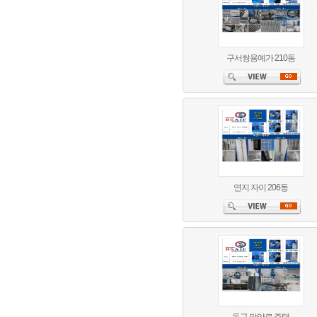
구서쌍용예가 210동
연지 자이 206동