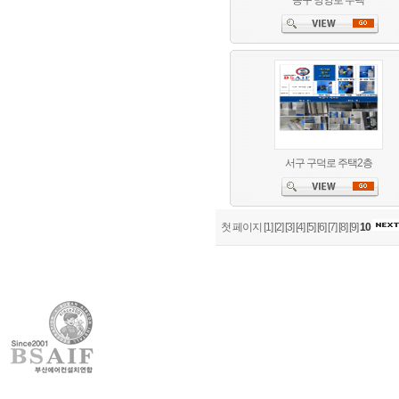
동구 망양로 주택
서구 구덕로 주택2층
첫 페이지
[1]
[2]
[3]
[4]
[5]
[6]
[7]
[8]
[9]
10