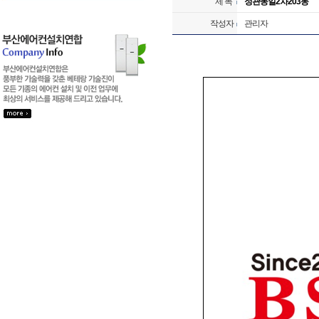
제 목
정관동일2차203동
작성자
관리자