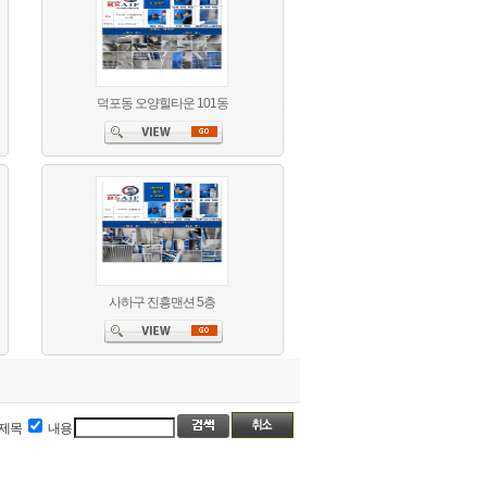
덕포동 오양힐타운 101동
사하구 진흥맨션 5층
제목
내용