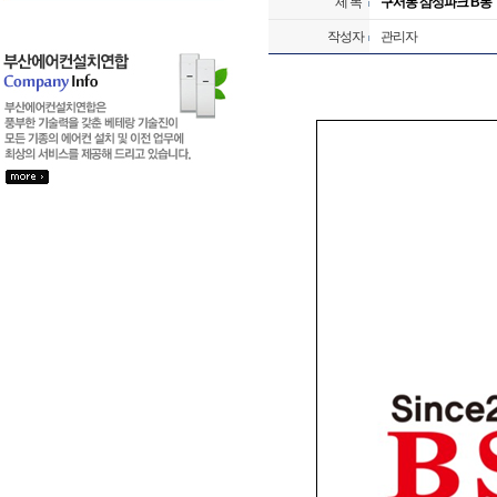
제 목
구서동 삼성파크 B동
작성자
관리자