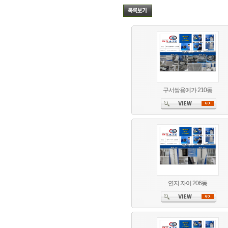
구서쌍용예가 210동
연지 자이 206동