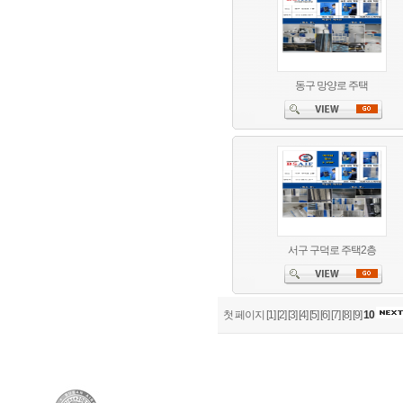
동구 망양로 주택
서구 구덕로 주택2층
첫 페이지
[1]
[2]
[3]
[4]
[5]
[6]
[7]
[8]
[9]
10