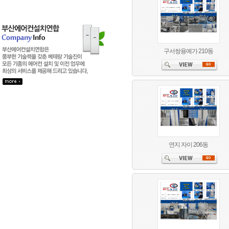
구서쌍용예가 210동
연지 자이 206동