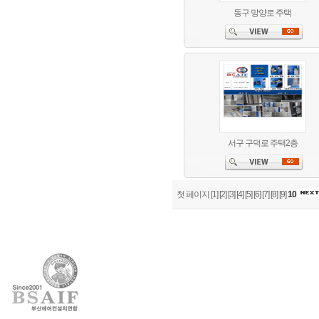
동구 망양로 주택
서구 구덕로 주택2층
첫 페이지
[1]
[2]
[3]
[4]
[5]
[6]
[7]
[8]
[9]
10