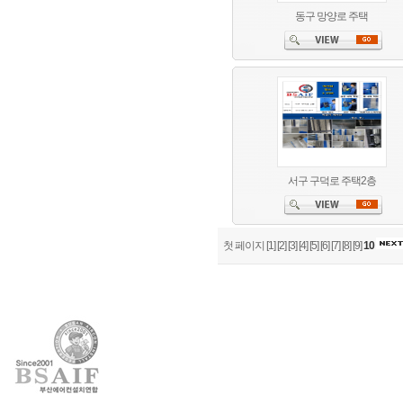
동구 망양로 주택
서구 구덕로 주택2층
첫 페이지
[1]
[2]
[3]
[4]
[5]
[6]
[7]
[8]
[9]
10