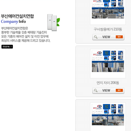
구서쌍용예가 210동
연지 자이 206동